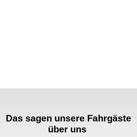

Rollstuhlfahrten

Sitzendfahrten

Kurierfahrten

Flughafentransfer

Dialysefahrten
Das sagen unsere Fahrgäste
über uns