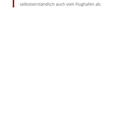
selbstverständlich auch vom Flughafen ab.
Ihr zuverlässiges Taxiunternehmen
für
Ihr zuverlässiges Taxiunternehmen
für
Erfahrene Fahrer und gepflegte Fahrzeuge,
immer pünktlich für Sie da!
24/7 Taxi-Service