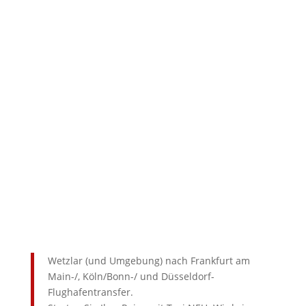
Daten gemäß der Datenschutzerklärung einverstanden.
Datenschutzerklärung
Senden
Wetzlar (und Umgebung) nach Frankfurt am
Main-/, Köln/Bonn-/ und Düsseldorf-
Flughafentransfer.